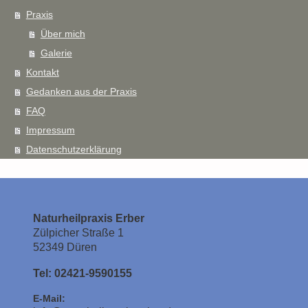
Praxis
Über mich
Galerie
Kontakt
Gedanken aus der Praxis
FAQ
Impressum
Datenschutzerklärung
Naturheilpraxis Erber
Zülpicher Straße 1
52349 Düren
Tel:
02421-9590155
E-Mail: